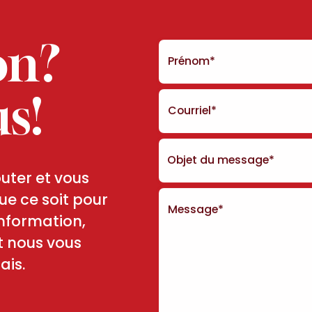
on?
es vies, un chien à la fois. Changer des vies, un chien à la fois.
Prénom*
s!
Courriel*
uter et vous
e ce soit pour
Message*
nformation,
et nous vous
ais.