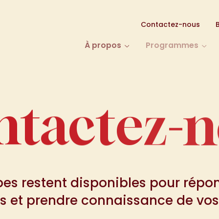
Contactez-nous
À propos
Programmes
ntactez-n
n
t
a
c
t
e
z
-
n
es restent disponibles pour répo
ns et prendre connaissance de vos