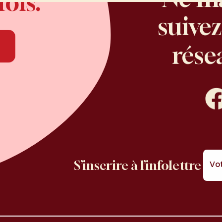
Ne
fois.
 fois.
En savoir plus
suive
rien,s
rése
lesré
Face
S’inscrire à l’infolettre
Vot