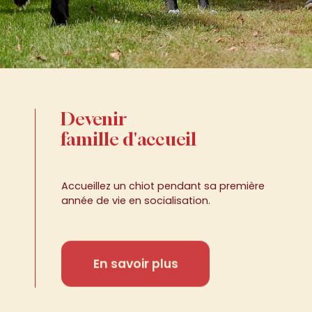
Devenir
famille d'accueil
Accueillez un chiot pendant sa première
année de vie en socialisation.
En savoir plus
vies,
un
 vies,
Ne
m