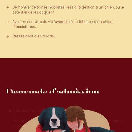
Démontrer certaines habiletés liées à la gestion d’un chien, ou le
potentiel de les acquérir;
Avoir un contexte de vie favorable à l’attribution d’un chien
d’assistance;
Être résident du Canada.
Demande
d’admission
Demande d’admission
Pour soumettre votre candidature vous devrez :
Fournir un rapport d’évaluation diagnostique récent émis par un
professionnel;
Certifier l’absence d’allergie au chien dans le milieu familial;