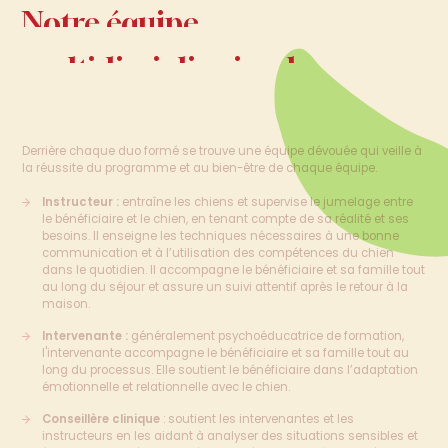
Notre
équipe
Notre
multidisciplinaire
de
équipemultidisciplinaire
professionnels
qualifiés
deprofessionnels qualifiés
Derrière chaque duo formé se trouve une équipe dévouée qui veille à
la réussite du programme et au bien-être de chaque équipe.
Instructeur :
entraîne les chiens et supervise le jumelage entre
le bénéficiaire et le chien, en tenant compte de sa réalité et ses
besoins. Il enseigne les techniques nécessaires à une bonne
communication et à l’utilisation des compétences du chien
dans le quotidien. Il accompagne le bénéficiaire et sa famille tout
au long du séjour et assure un suivi attentif après le retour à la
maison.
Intervenante :
généralement psychoéducatrice de formation,
l'intervenante accompagne le bénéficiaire et sa famille tout au
long du processus. Elle soutient le bénéficiaire dans l’adaptation
émotionnelle et relationnelle avec le chien.
Conseillère clinique
: soutient les intervenantes et les
instructeurs en les aidant à analyser des situations sensibles et
à prendre des décisions délicates liées au bien‑être des équipes