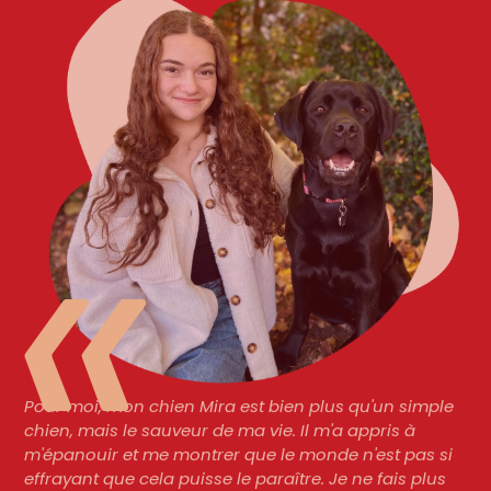
Pour moi, mon chien Mira est bien plus qu'un simple
chien, mais le sauveur de ma vie. Il m'a appris à
m'épanouir et me montrer que le monde n'est pas si
Changer des vies, unchien
effrayant que cela puisse le paraître. Je ne fais plus