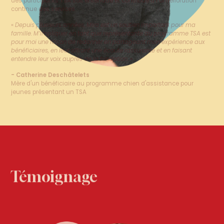
«
Depuis plusieurs années, Mira est un soutien important pour ma
famille. M’impliquer en tant que représentante du programme TSA est
pour moi une façon de redonner en partageant mon expérience aux
bénéficiaires, en leur offrant une écoute rassurante et en faisant
entendre leur voix auprès de la fondation.
»
- Catherine Deschâtelets
Mère d'un bénéficiaire au programme chien d'assistance pour
jeunes présentant un TSA
Témoignage