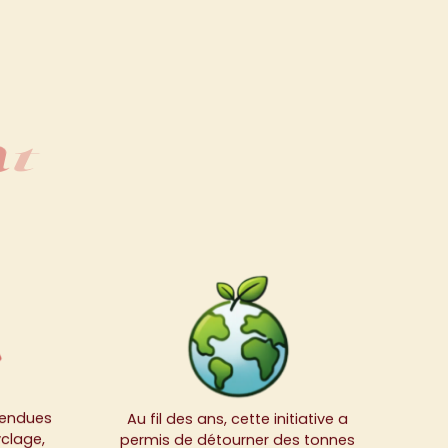
tion
a
t
i
o
n
 vendues
Au fil des ans, cette initiative a
yclage,
permis de détourner des tonnes