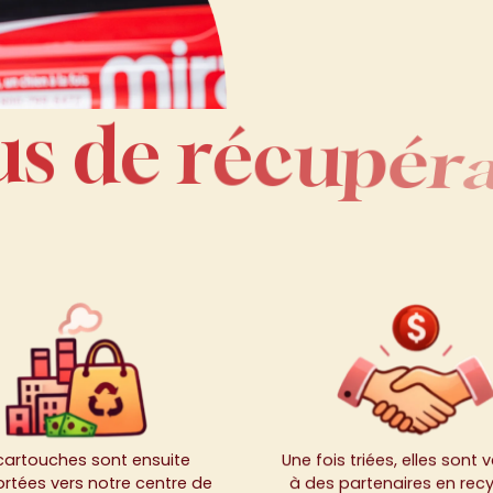
us de récupéra
u
s
d
e
r
é
c
u
p
é
r
cartouches sont ensuite
Une fois triées, elles sont
rtées vers notre centre de
à des partenaires en rec