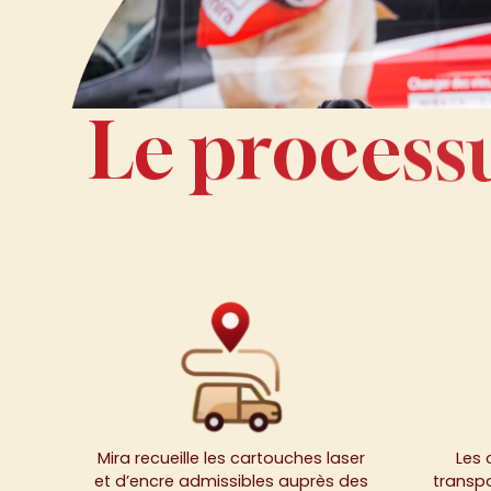
L
Le process
e
p
r
o
c
e
s
s
Mira recueille les cartouches laser
Les 
et d’encre admissibles auprès des
transpo