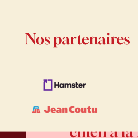
Nos partenaires
Changer
des
Changer des
chien
à
la
unchien à la