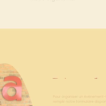
Démarch
Démarche 
Pour organiser un événement-bé
remplir notre formulaire dispo
Une fois votre projet approuvé