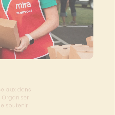
ce aux dons
? Organiser
e soutenir