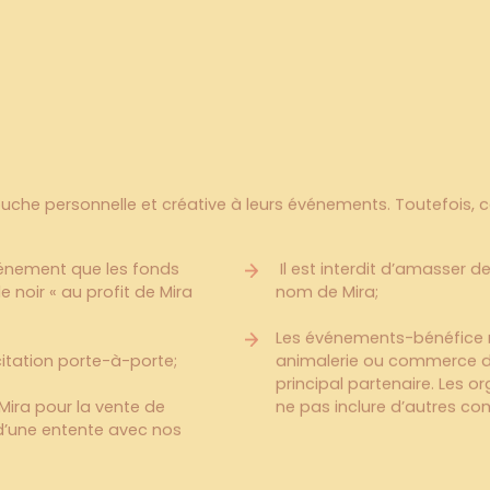
especter
respecter
che personnelle et créative à leurs événements. Toutefois, ce
énement que les fonds
Il est interdit d’amasser d
e noir « au profit de Mira
nom de Mira;
Les événements-bénéfice 
icitation porte-à-porte;
animalerie ou commerce de
principal partenaire. Les o
e Mira pour la vente de
ne pas inclure d’autres co
d’une entente avec nos