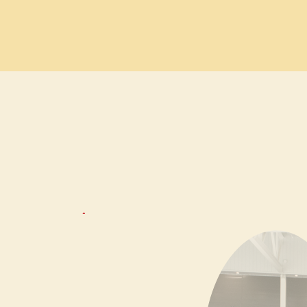
asser
à
asser
s manquez d’idées? En voici