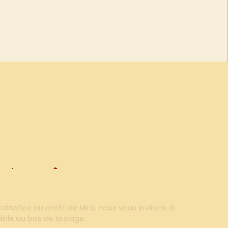
e
à
suivre
à suivre
néfice au profit de Mira, nous vous invitons à
nible au bas de la page.
, Mira vous fournira tous les outils et documents