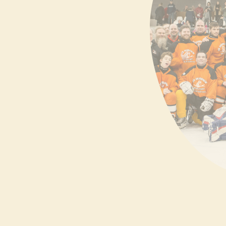
er dans le noir, vente de
té de yoga, Zumbathon, etc.
 encan silencieux, tournoi de
etc.
 pâtisseries, tournoi sportif,
nt contribuer à notre mission
aire au bas de la page.