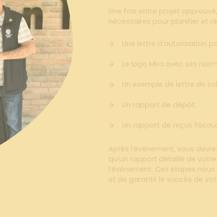
nécessaires pour planifier et r
Une lettre d’autorisation p
Le logo Mira avec ses norme
Un exemple de lettre de soll
Un rapport de dépôt;
Un rapport de reçus fiscau
Après l’événement, vous devre
qu’un rapport détaillé de votre 
l’événement. Ces étapes nou
et de garantir le succès de votre