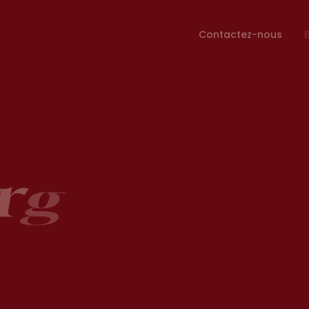
Contactez-nous
À propos
Programmes
rganiser 
r
g
a
n
i
s
e
r
ement-bén
e
m
e
n
t
-
b
é