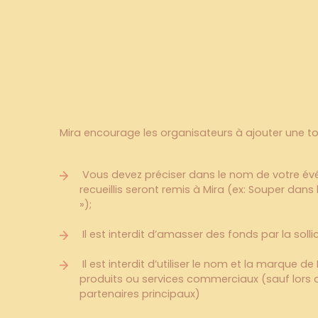
Critères
à
r
Critères à 
Mira encourage les organisateurs à ajouter une tou
Vous devez préciser dans le nom de votre év
recueillis seront remis à Mira (ex: Souper dans l
»);
Il est interdit d’amasser des fonds par la soll
Il est interdit d’utiliser le nom et la marque d
produits ou services commerciaux (sauf lors 
partenaires principaux)