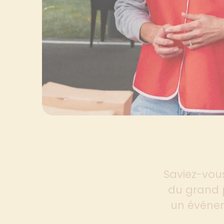
Saviez-vou
du grand p
un événem