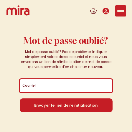
Passer au contenu principal
Passer au contenu pied de page
Voir
Profil
Menu
le
panier
Mot de passe oublié?
Mot de passe oublié? Pas de problème. Indiquez
Changer des vies, unchien
simplement votre adresse courriel et nous vous
enverrons un lien de réinitialisation de mot de passe
Changer
des
vies,
un
qui vous permettra d’en choisir un nouveau.
à la fois.
chien
à
la
fois.
Courriel
Ne manquez rien,suivez-
Ne
manquez
rien,
nous sur lesréseaux
Envoyer le lien de réinitialisation
suivez-nous
sur
les
sociaux
réseaux
sociaux
Facebook
Instagram
Linkedin
YouTube