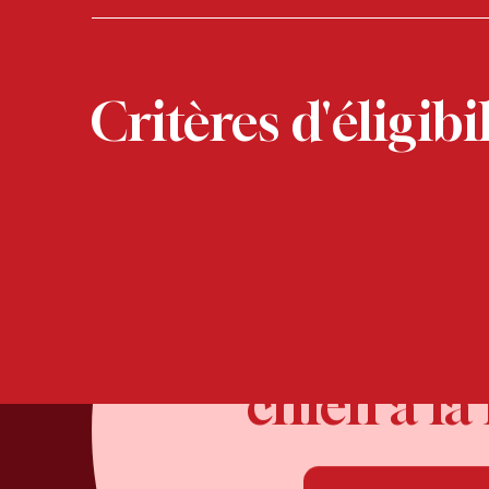
Critères d'éligibi
Changer
des
Changer des
chien
à
la
unchien à la
Faire un don