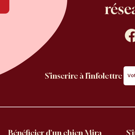
rése
lesré
Face
S’inscrire à l’infolettre
Vot
Bénéficier d'un chien Mira
S'