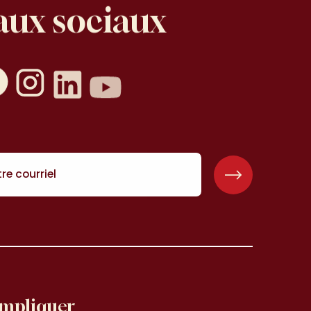
aux
sociaux
seaux sociaux
book
Instagram
Linkedin
YouTube
re courriel
impliquer