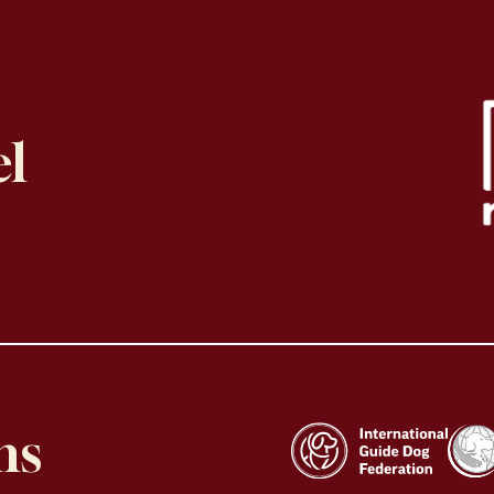
el
ns