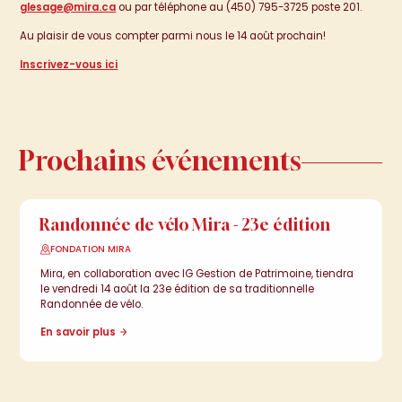
glesage@mira.ca
ou par téléphone au (450) 795-3725 poste 201.
Au plaisir de vous compter parmi nous le 14 août prochain!
Inscrivez-vous ici
Prochains
événements
Prochains événements
Changer des vies, unchien
Changer
des
vies,
un
Randonnée de vélo Mira - 23e édition
à la fois.
14
AOÛT
FONDATION MIRA
chien
à
la
fois.
Mira, en collaboration avec IG Gestion de Patrimoine, tiendra
le vendredi 14 août la 23e édition de sa traditionnelle
Ne manquez rien,suivez-
Randonnée de vélo.
En savoir plus
Ne
manquez
rien,
nous sur lesréseaux
suivez-nous
sur
les
sociaux