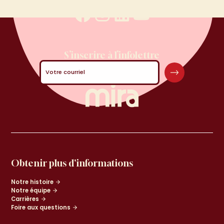
réseaux
sociaux
Facebook
Instagram
Linkedin
YouTube
S’inscrire à l’infolettre
Votre courriel
Obtenir plus d'informations
Notre histoire
Notre équipe
Carrières
Foire aux questions