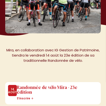
Mira, en collaboration avec IG Gestion de Patrimoine,
tiendra le vendredi 14 août la 23e édition de sa
traditionnelle Randonnée de vélo.
Randonnée
de
vélo
Mira
-
23e
Randonnée de vélo Mira -
14
édition
23eédition
AOÛT
S’inscrire