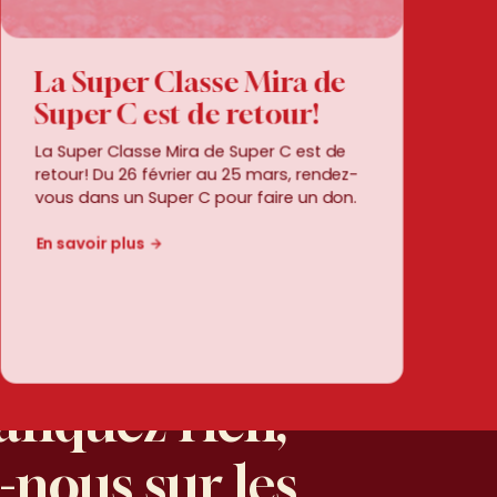
La Super Classe Mira de
Super C est de retour!
La Super Classe Mira de Super C est de
retour! Du 26 février au 25 mars, rendez-
vous dans un Super C pour faire un don.
En savoir plus
anquez
rien,
 manquez
z-nous
sur
les
uivez-nous sur