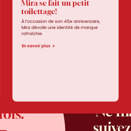
Mira se fait un petit
toilettage!
À l’occasion de son 45e anniversaire,
Mira dévoile une identité de marque
rafraîchie.
En savoir plus
vies,
un
 vies,
Ne
m
Ne
fois.
 fois.
suive
rien,s