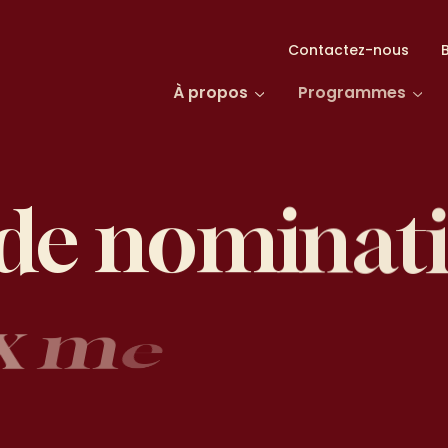
Contactez-nous
À propos
Programmes
ominations 
d
e
n
o
m
i
n
a
t
es au sein
x
m
e
m
b
r
e
s
C
A