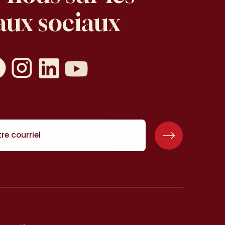
aux
sociaux
seaux sociaux
book
Instagram
Linkedin
YouTube
re courriel