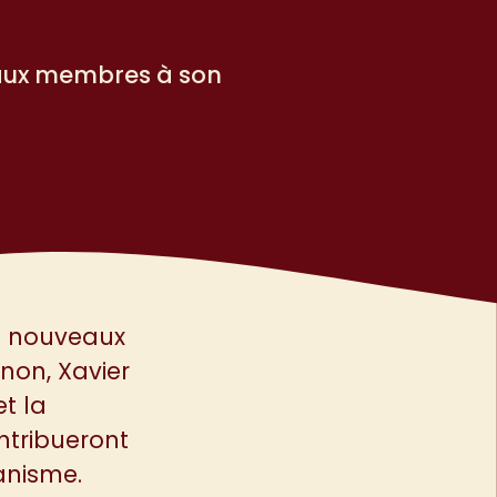
eaux membres à son
is nouveaux
non, Xavier
t la
ntribueront
anisme.