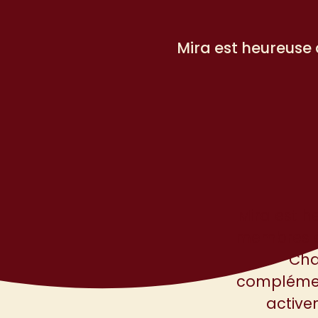
Mira est heureuse
16
JANV
Mira est h
membres à 
Cha
complément
active