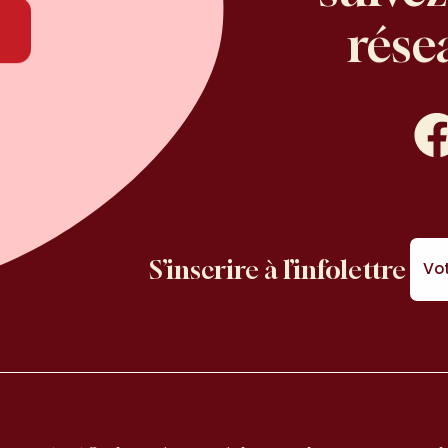
rése
lesré
Face
S’inscrire à l’infolettre
Vot